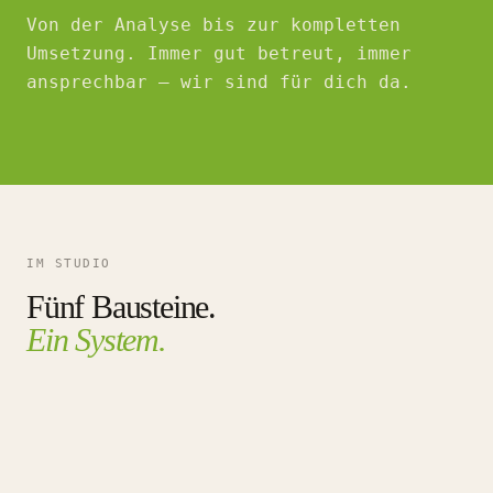
Von der Analyse bis zur kompletten
Umsetzung. Immer gut betreut, immer
ansprechbar — wir sind für dich da.
IM STUDIO
Fünf Bausteine.
Ein System.
Stoffwechselanalyse
betreutes Training
genussvolle Ernährung
Regeneration
Entspannung