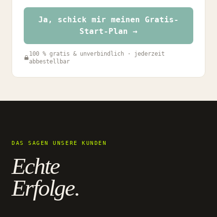
Ja, schick mir meinen Gratis-
Start-Plan →
100 % gratis & unverbindlich · jederzeit
abbestellbar
DAS SAGEN UNSERE KUNDEN
Echte
Erfolge.