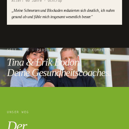
Alter:
60 Jahre
-
Ochtrup
„
Meine Schmerzen und Blockaden reduzierten sich deutlich, ich nahm
gesund ab und fühle mich insgesamt wesentlich besser.
"
SEIT 2008 · PERSÖNLICH, HERZLICH, KOMPETENT
Tina & Erik Bodon.
Deine Gesundheitscoaches.
UNSER WEG
Der